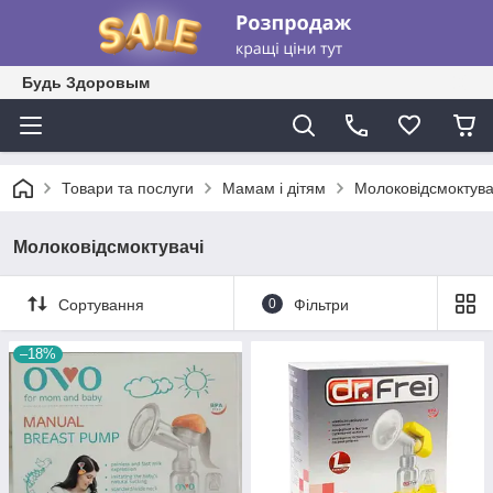
Будь Здоровым
Товари та послуги
Мамам і дітям
Молоковідсмоктува
Молоковідсмоктувачі
Сортування
0
Фільтри
–18%