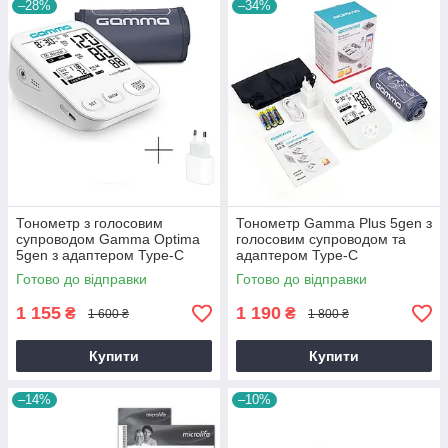
–28%
–34%
Тонометр з голосовим
Тонометр Gamma Plus 5gen з
супроводом Gamma Optima
голосовим супроводом та
5gen з адаптером Type-C
адаптером Type-C
автоматичний на плече
автоматичний гарантія 5
Готово до відправки
Готово до відправки
гарантія 5 років
років
1 155
1 190
₴
₴
1 600 ₴
1 800 ₴
Купити
Купити
–14%
–10%