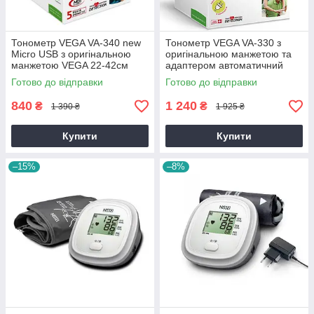
Тонометр VEGA VA-340 new
Тонометр VEGA VA-330 з
Micro USB з оригінальною
оригінальною манжетою та
манжетою VEGA 22-42см
адаптером автоматичний
гарантія 5 років
гарантія 5 років
Готово до відправки
Готово до відправки
840
1 240
₴
₴
1 390 ₴
1 925 ₴
Купити
Купити
–15%
–8%