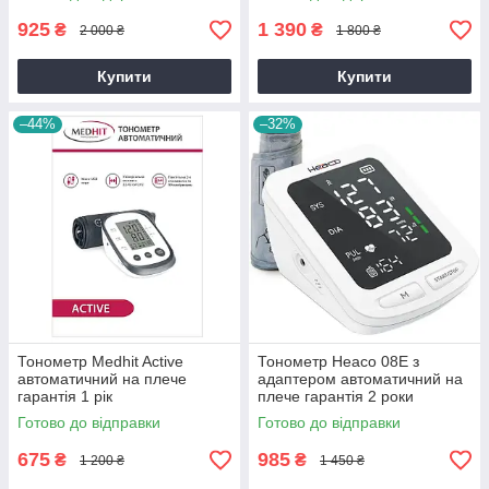
925
1 390
₴
₴
2 000 ₴
1 800 ₴
Купити
Купити
–44%
–32%
Тонометр Medhit Active
Тонометр Heaco 08E з
автоматичний на плече
адаптером автоматичний на
гарантія 1 рік
плече гарантія 2 роки
Готово до відправки
Готово до відправки
675
985
₴
₴
1 200 ₴
1 450 ₴