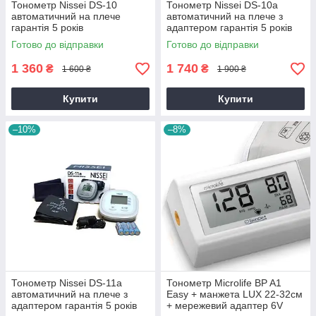
Тонометр Nissei DS-10
Тонометр Nissei DS-10a
автоматичний на плече
автоматичний на плече з
гарантія 5 років
адаптером гарантія 5 років
Готово до відправки
Готово до відправки
1 360
1 740
₴
₴
1 600 ₴
1 900 ₴
Купити
Купити
–10%
–8%
Тонометр Nissei DS-11a
Тонометр Microlife BP A1
автоматичний на плече з
Easy + манжета LUX 22-32см
адаптером гарантія 5 років
+ мережевий адаптер 6V