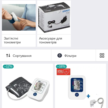
Зап'ястні
Аксесуари для
тонометри
тонометрів
Сортування
0
Фільтри
–12%
–16%