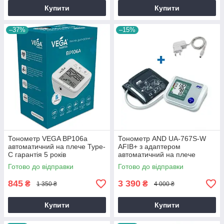
Купити
Купити
–37%
–15%
Тонометр VEGA BP106a
Тонометр AND UA-767S-W
автоматичний на плече Type-
AFIB+ з адаптером
C гарантія 5 років
автоматичний на плече
гарантія 10 років
Готово до відправки
Готово до відправки
845
3 390
₴
₴
1 350 ₴
4 000 ₴
Купити
Купити