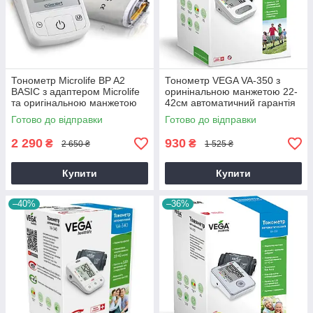
Тонометр Microlife BP A2
Тонометр VEGA VA-350 з
BASIC з адаптером Microlife
оринінальною манжетою 22-
та оригінальною манжетою
42см автоматичний гарантія
Microlife гарантія 5 років
5 років
Готово до відправки
Готово до відправки
2 290
930
₴
₴
2 650 ₴
1 525 ₴
Купити
Купити
–40%
–36%