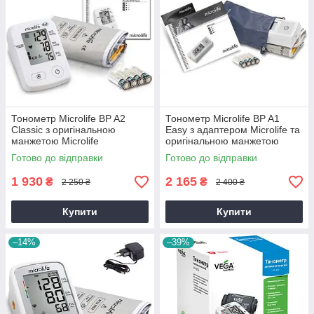
Тонометр Microlife BP A2
Тонометр Microlife BP A1
Classic з оригінальною
Easy з адаптером Microlife та
манжетою Microlife
оригінальною манжетою
автоматичний гарантія 5
Microlife гарантія 5 років
Готово до відправки
Готово до відправки
років
1 930
2 165
₴
₴
2 250 ₴
2 400 ₴
Купити
Купити
–14%
–39%