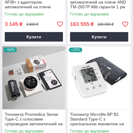
AFIB+ з адаптером
автоматичний на плече AND
автоматичний на плече
TM-2657P Afib гарантія 1 рік
гарантія 10 років
Готово до відправки
Готово до відправки
3 145
163 555
₴
₴
3 600 ₴
180 000 ₴
Купити
Купити
–54%
–23%
Тонометр Promedica Sense
Тонометр Microlife BP B1
Type-C з голосовим
Standard Type-C з
супроводом автоматичний на
оригінальною манжетою на
плече гарантія 10 років
плече гарантія 5 років
Готово до відправки
Готово до відправки