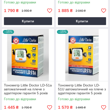
автоматичний гарантія 5
Готово до відправки
Готово до відправки
років
1 790
1 885
₴
₴
1 990 ₴
2 040 ₴
Купити
Купити
–15%
–15%
Тонометр Little Doctor LD-51a
Тонометр Little Doctor LD-
автоматичний на плече з
51U автоматичний на плече з
адаптером гарантія 5 років
адаптером гарантія 5 років
Готово до відправки
Готово до відправки
1 445
1 570
₴
₴
1 700 ₴
1 845 ₴