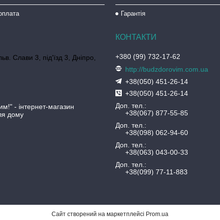
оплата
Гарантія
+380 (99) 732-17-62
ьв. Слави 3, під'їзд 3, Дніпро,
http://budzdorovim.com.ua
+38(050) 451-26-14
+38(050) 451-26-14
Доп. тел.
им!" - інтернет-магазин
+38(067) 877-55-85
ля дому
Доп. тел.
+38(098) 062-94-60
Доп. тел.
+38(063) 043-00-33
Доп. тел.
+38(099) 77-11-883
Сайт створений на маркетплейсі
Prom.ua