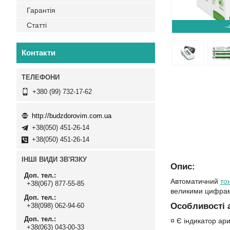
Гарантія
Статті
–
Контакти
+380 (99) 732-17-62
http://budzdorovim.com.ua
+38(050) 451-26-14
+38(050) 451-26-14
ІНШІ ВИДИ ЗВ'ЯЗКУ
Опис:
Доп. тел.
Автоматичний
то
+38(067) 877-55-85
великими цифрами 
Доп. тел.
Особливості 
+38(098) 062-94-60
Доп. тел.
¤ Є індикатор ари
+38(063) 043-00-33