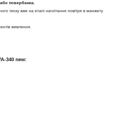
 або повербанка.
го тиску вже на етапі нагнітання повітря в манжету.
ментів живлення.
VA-340 new: