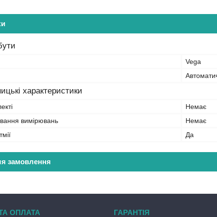
ки
бути
Vega
Автомати
ицькі характеристики
екті
Немає
ування вимірювань
Немає
тмії
Да
ля замовлення
ТА ОПЛАТА
ГАРАНТІЯ