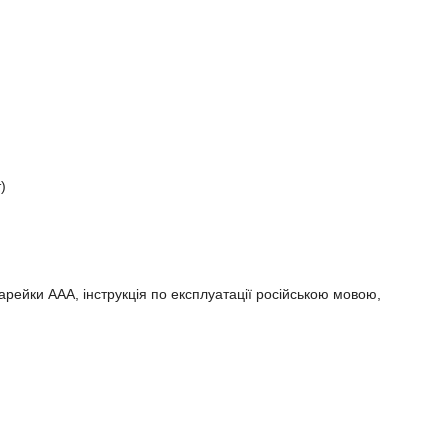
)
арейки ААА, інструкція по експлуатації російською мовою,