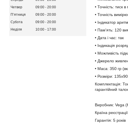
• Точність: тиск в
Четвер
09:00
20:00
• Точність вимір
Пʼятниця
09:00
20:00
• Індикатор аритмі
Субота
09:00
20:00
Неділя
10:00
17:00
• Пам'ять: 120 ви
• Дата і час: так
• Індикація розря
• Можливість під
• Джерело живлен
• Маса: 350 гр (
• Розміри: 135х9
Комплектація: Т
гарантійний тало
Виробник: Vega (
Країна реєстраці
Гарантія: 5 років