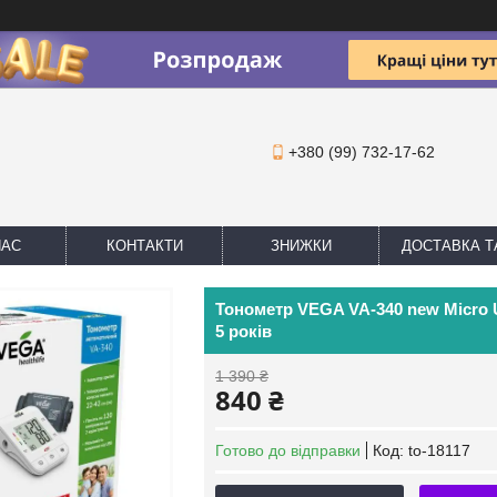
+380 (99) 732-17-62
НАС
КОНТАКТИ
ЗНИЖКИ
ДОСТАВКА Т
Тонометр VEGA VA-340 new Micro 
5 років
1 390 ₴
840 ₴
Готово до відправки
Код:
to-18117