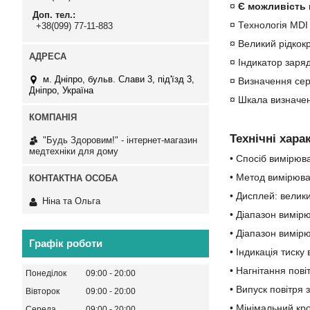
¤
Є можливість 
Доп. тел.
¤ Технологія MDI
+38(099) 77-11-883
¤ Великий рідкок
¤ Індикатор заря
м. Дніпро, бульв. Слави 3, під'їзд 3,
¤ Визначення сер
Дніпро, Україна
¤ Шкала визначен
Технічні хар
"Будь Здоровим!" - інтернет-магазин
медтехніки для дому
• Спосіб вимірюв
• Метод вимірюв
• Дисплей: вели
Ніна та Ольга
• Діапазон вимірю
• Діапазон вимірю
Графік роботи
• Індикація тиску 
• Нагнітання пов
Понеділок
09:00
20:00
• Випуск повітря
Вівторок
09:00
20:00
• Мінімальний крок
Середа
09:00
20:00