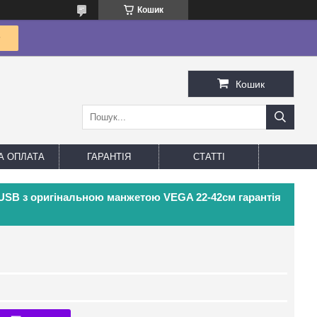
Кошик
Кошик
А ОПЛАТА
ГАРАНТІЯ
СТАТТІ
USB з оригінальною манжетою VEGA 22-42см гарантія