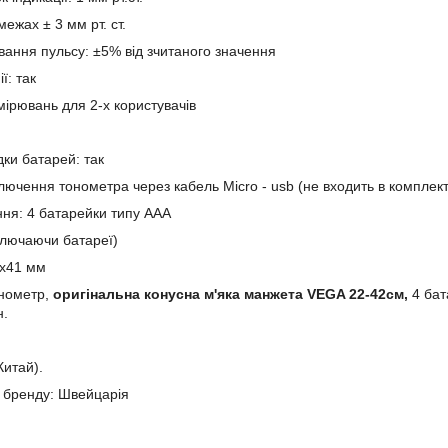
 межах ± 3 мм рт. ст.
ювання пульсу: ±5% від зчитаного значення
ї: так
мірювань для 2-х користувачів
дки батарей: так
ключення тонометра через кабель Micro - usb (не входить в комплект
ня: 4 батарейки типу ААА
включаючи батареї)
0х41 мм
онометр,
оригінальна конусна м'яка манжета VEGA 22-42см,
4 бат
н.
Китай).
ї бренду: Швейцарія