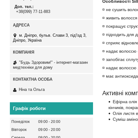
Особливості Si
Доп. тел.
¤ не сушить воло
+38(099) 77-11-883
¤ живить волосс
¤ покращує струк
¤ підходить для 
м. Дніпро, бульв. Слави 3, під'їзд 3,
Дніпро, Україна
¤ сприяє відновл
¤ надає волоссю о
¤ запобігає сплут
"Будь Здоровим!" - інтернет-магазин
медтехніки для дому
¤ надає волоссю я
¤ має антиоксида
Ніна та Ольга
Активні ком
Ефірна олія 
кінчиків, пок
Графік роботи
Олія листя е
Суміш аміно
Понеділок
09:00
20:00
Вівторок
09:00
20:00
Середа
09:00
20:00