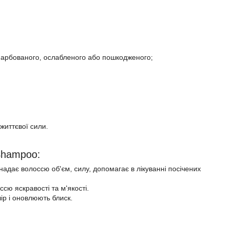
офарбованого, ослабленого або пошкодженого;
життєвої сили.
Shampoo:
надає волоссю об'єм, силу, допомагає в лікуванні посічених
сю яскравості та м'якості.
ір і оновлюють блиск.