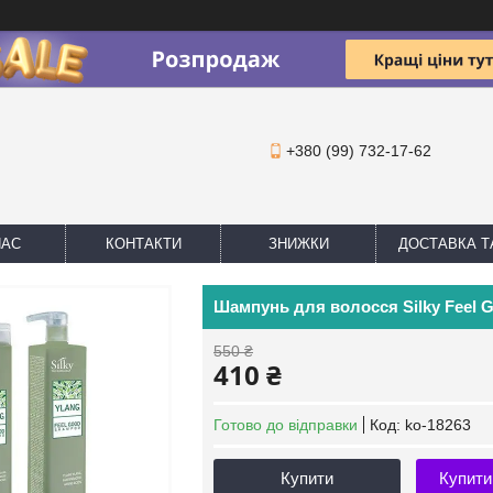
+380 (99) 732-17-62
НАС
КОНТАКТИ
ЗНИЖКИ
ДОСТАВКА Т
Шампунь для волосся Silky Feel 
550 ₴
410 ₴
Готово до відправки
Код:
ko-18263
Купити
Купити