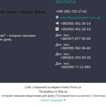
+380 (99) 732-17-62
ьв. Слави 3, під'їзд 3, Дніпро,
http://budzdorovim.com.ua
+38(050) 451-26-14
+38(050) 451-26-14
Доп. тел.
им!" - інтернет-магазин
+38(067) 877-55-85
ля дому
Доп. тел.
+38(098) 062-94-60
Доп. тел.
+38(063) 043-00-33
Доп. тел.
+38(099) 77-11-883
Сайт створений на маркетплейсі
Prom.ua
Продавець на Bigl.ua
"Будь Здоровим!" - інтернет-магазин медтехніки для дому |
Поскаржитися на контент
|
Політика
Select Language
▼