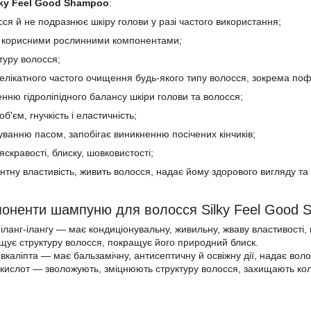
lky Feel Good Shampoo
:
сся й не подразнює шкіру голови у разі частого використання;
я корисними рослинними компонентами;
туру волосся;
делікатного частого очищення будь-якого типу волосся, зокрема п
енню гідроліпідного балансу шкіри голови та волосся;
б'єм, гнучкість і еластичність;
уванню пасом, запобігає виникненню посічених кінчиків;
скравості, блиску, шовковистості;
нтну властивість, живить волосся, надає йому здорового вигляду та 
поненти шампуню для волосся Silky Feel Good 
іланг-ілангу — має кондиціонувальну, живильну, жваву властивості, 
ращує структуру волосся, покращує його природний блиск.
вкаліпта — має бальзамічну, антисептичну й освіжну дії, надає волос
кислот — зволожують, зміцнюють структуру волосся, захищають кол