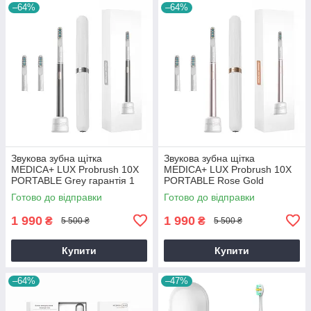
–64%
–64%
Звукова зубна щітка
Звукова зубна щітка
MEDICA+ LUX Probrush 10X
MEDICA+ LUX Probrush 10X
PORTABLE Grey гарантія 1
PORTABLE Rose Gold
рік
гарантія 1 рік
Готово до відправки
Готово до відправки
1 990
1 990
₴
₴
5 500 ₴
5 500 ₴
Купити
Купити
–64%
–47%