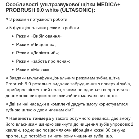
Особливості ультразвукової щітки MEDICA+
PROBRUSH 9.0 white (ULTASONIC):
¤ 3 режими потужності роботи:
¤ 5 функціональних режимів роботи:
Режим «Вибілювання»;
Режим «Чищення»;
Режим «Делікатний»;
Режим «забота про ясна»;
Режим «Масаж».
¤ Завдяки мультифункціональним режимам зубна щітка
Probrush 9.0 ретельно видаляє забруднення з поверхні зубів,
прибирає пігментний наліт, з яким не вдасться впоратися за
допомогою використання звичайних мануальних щіток.
¤ Дві змінні насадки в комплекті дадуть змогу користуватися
зубною щіткою двом членам сім'ї.
¤
Наявність таймера
у такого розумного девайса, дає змогу
його власникам швидко звикнути до чищення зубів упродовж 2
хвилин, водночас повідомляючи вібраціям кожні 30 секунд
про те, що потрібно змінити зону чищення зубів, що,