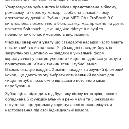
Ультразвукова зубна щітка Medica+ представлена в білому,
рожевому та чорному кольорі, зроблена в лаконічному
елегантному дизайні. Зубна щітка MEDICA+ ProBrush 9.0
виготовлена з екологічного біопластику, має приємне на дотик
покриття Soft touch, , яка надійно фіксує її в руці та
повністю виключає ймовірність вислизання.
Фахівці звернули увагу
що стандартні насадки часто мають
негативний вплив на ясна. У цій моделі насадки йдуть із
закругленою щетиною — завдяки її унікальній формі,
користувачеві у разі регулярного чищення вдається уникнути
пошкодження м'яких тканин ясен і зубної емалі.
В комплектацію входять 2 змінні насадки та зручний фірмовий
чохол, що дають змогу вибрати оптимальний варіант для
чищення зубів незалежно від вашого поточного місця
перебування.
Зубна щітка підходить під будь-яку вікову категорію, позаяк
обладнана 5 функціональними режимами та 3 режимами
потужності, що дає змогу користувачеві персоналізувати
настроювання під свої індивідуальні вимоги.