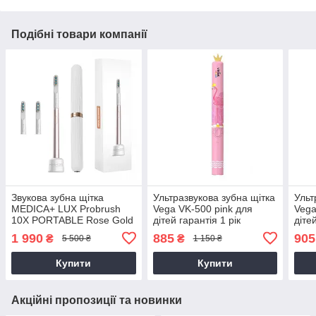
Подібні товари компанії
Звукова зубна щітка
Ультразвукова зубна щітка
Ульт
MEDICA+ LUX Probrush
Vega VK-500 pink для
Vega
10X PORTABLE Rose Gold
дітей гарантія 1 рік
діте
гарантія 1 рік
1 990
885
905
₴
₴
5 500 ₴
1 150 ₴
Купити
Купити
Акційні пропозиції та новинки