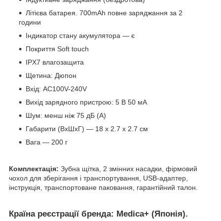
Літієва батарея. 700mAh повне заряджання за 2
години
Індикатор стану акумулятора — є
Покриття Soft touch
IPX7 влагозащита
Щетина: Дюпон
Вхід: AC100V-240V
Вихід зарядного пристрою: 5 В 50 мА
Шум: менш ніж 75 дБ (A)
Габарити (ВхШхГ) — 18 х 2.7 х 2.7 см
Вага — 200 г
Комплектація:
Зубна щітка, 2 змінних насадки, фірмовий
чохол для зберігання і транспортування, USB-адаптер,
інструкція, транспортоване паковання, гарантійний талон.
Країна реєстрації бренда:
Medica+ (Японія).