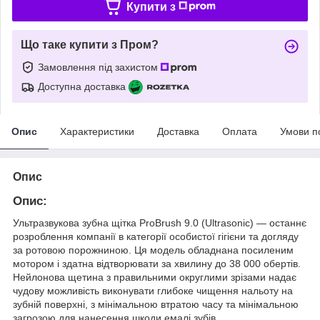
Купити з
Що таке купити з Пром?
Замовлення під захистом
Доступна доставка
Опис
Характеристики
Доставка
Оплата
Умови п
Опис
Опис:
Ультразвукова зубна щітка ProBrush 9.0 (Ultrasonic) — останнє
розроблення компанії в категорії особистої гігієни та догляду
за ротовою порожниною. Ця модель обладнана посиленим
мотором і здатна відтворювати за хвилину до 38 000 обертів.
Нейлонова щетина з правильними округлими зрізами надає
чудову можливість виконувати глибоке чищення нальоту на
зубній поверхні, з мінімальною втратою часу та мінімальною
загрозою для нанесення шкоди емалі зубів.