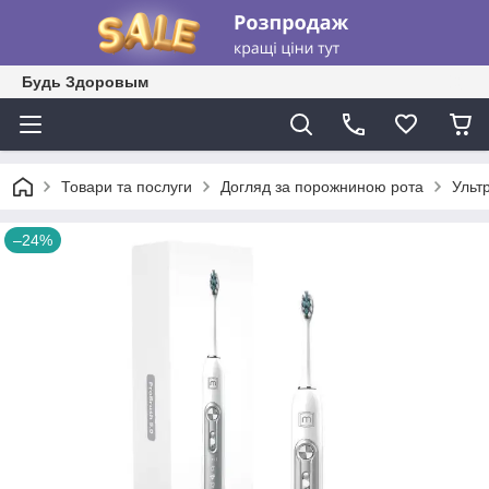
Будь Здоровым
Товари та послуги
Догляд за порожниною рота
Ульт
–24%