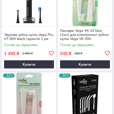
Насадки Vega VK-10 blue
Звукова зубна щітка Vega Pro
(2шт) для електричної зубної
VT-800 black гарантія 1 рік
щітки Vega VK-500
Готово до відправки
Готово до відправки
1 495
245
₴
₴
2 800 ₴
360 ₴
Купити
Купити
–32%
–31%