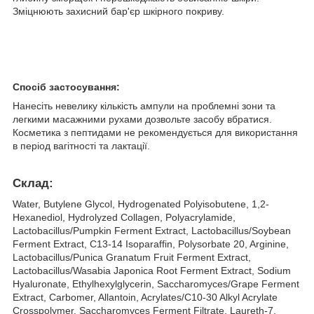
Зміцнюють захисний бар'єр шкірного покриву.
Спосіб застосування:
Нанесіть невелику кількість ампули на проблемні зони та
легкими масажними рухами дозвольте засобу вбратися.
Косметика з пептидами не рекомендується для використання
в період вагітності та лактації.
Склад:
Water, Butylene Glycol, Hydrogenated Polyisobutene, 1,2-
Hexanediol, Hydrolyzed Collagen, Polyacrylamide,
Lactobacillus/Pumpkin Ferment Extract, Lactobacillus/Soybean
Ferment Extract, C13-14 Isoparaffin, Polysorbate 20, Arginine,
Lactobacillus/Punica Granatum Fruit Ferment Extract,
Lactobacillus/Wasabia Japonica Root Ferment Extract, Sodium
Hyaluronate, Ethylhexylglycerin, Saccharomyces/Grape Ferment
Extract, Carbomer, Allantoin, Acrylates/C10-30 Alkyl Acrylate
Crosspolymer, Saccharomyces Ferment Filtrate, Laureth-7,