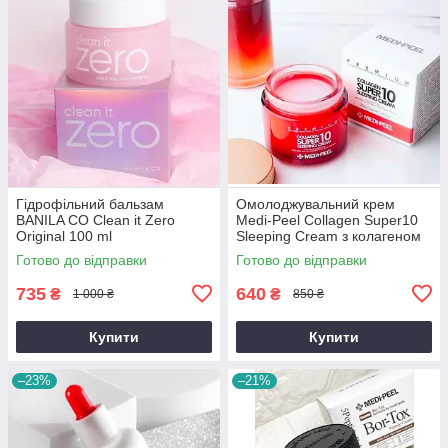
Гідрофільний бальзам
Омолоджувальний крем
BANILA CO Clean it Zero
Medi-Peel Collagen Super10
Original 100 ml
Sleeping Cream з колагеном
70 мл
Готово до відправки
Готово до відправки
735
640
₴
₴
1 000 ₴
850 ₴
Купити
Купити
–23%
–21%