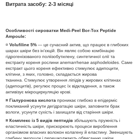
Витрата засобу: 2-3 місяці
Особливості сироватки Medi-Peel Bor-Tox Peptide
Ampoule:
¤
Volufiline 5%
— це сучасний актив, що працює в глибоких
шарах шкіри без ін'єкцій. Він являє собою комбінацію
гідрогенізованого поліізобутилену, синтетичної олії та
екстракту кореня рослини anemarrhenae asphodeloides. Саме
екстракт цього кореня ефективно стимулює адипоцити,
клітини, з яких, головно, складається жирова
тканина. Стимулює утворення ліпідів у жирових клітинах
(адипоцитів), регулює процес їх відкладення, а також
активізує мікроциркуляцію крові.
¤
Гіалуронова кислота
проникає глибоко в епідерміс
покликаний усунути дегідратацію шкіри, заповнити брак
вологи, усунути сухість і захищати від старіння шкіри.
¤
Комплекс із 5 видів пептидів
збільшують пружність і
еластичність шкіри, прискорюють процеси вироблення
організмом власних волокон колагену й еластину. Зменшують
глибину зморщок і перешкоджають обвисанню шкіри.