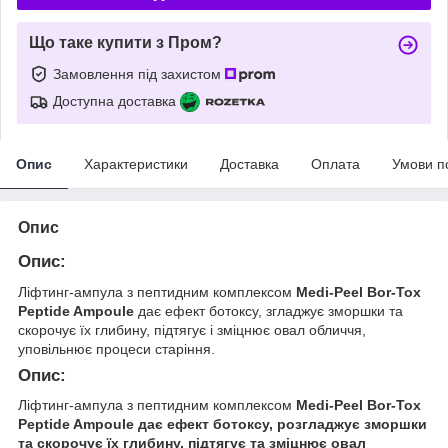
Що таке купити з Пром?
Замовлення під захистом
Доступна доставка
Опис
Характеристики
Доставка
Оплата
Умови п
Опис
Опис:
Ліфтинг-ампула з пептидним комплексом
Medi-Peel Bor-Tox
Peptide Ampoule
дає ефект ботоксу, згладжує зморшки та
скорочує їх глибину, підтягує і зміцнює овал обличчя,
уповільнює процеси старіння.
Опис:
Ліфтинг-ампула з пептидним комплексом
Medi-Peel Bor-Tox
Peptide Ampoule дає ефект ботоксу, розгладжує зморшки
та скорочує їх глибину, підтягує та зміцнює овал