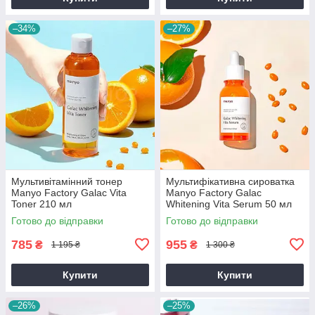
–34%
–27%
Мультивітамінний тонер
Мультифікативна сироватка
Manyo Factory Galac Vita
Manyo Factory Galac
Toner 210 мл
Whitening Vita Serum 50 мл
Готово до відправки
Готово до відправки
785
955
₴
₴
1 195 ₴
1 300 ₴
Купити
Купити
–26%
–25%