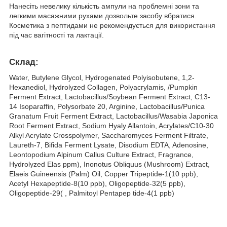
Нанесіть невелику кількість ампули на проблемні зони та
легкими масажними рухами дозвольте засобу вбратися.
Косметика з пептидами не рекомендується для використання
під час вагітності та лактації.
Склад:
Water, Butylene Glycol, Hydrogenated Polyisobutene, 1,2-
Hexanediol, Hydrolyzed Collagen, Polyacrylamis, /Pumpkin
Ferment Extract, Lactobacillus/Soybean Ferment Extract, C13-
14 Isoparaffin, Polysorbate 20, Arginine, Lactobacillus/Punica
Granatum Fruit Ferment Extract, Lactobacillus/Wasabia Japonica
Root Ferment Extract, Sodium Hyaly Allantoin, Acrylates/C10-30
Alkyl Acrylate Crosspolymer, Saccharomyces Ferment Filtrate,
Laureth-7, Bifida Ferment Lysate, Disodium EDTA, Adenosine,
Leontopodium Alpinum Callus Culture Extract, Fragrance,
Hydrolyzed Elas ppm), Inonotus Obliquus (Mushroom) Extract,
Elaeis Guineensis (Palm) Oil, Copper Tripeptide-1(10 ppb),
Acetyl Hexapeptide-8(10 ppb), Oligopeptide-32(5 ppb),
Oligopeptide-29( , Palmitoyl Pentapep tide-4(1 ppb)