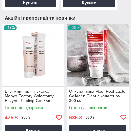
Купити
Купити
Акційні пропозиції та новинки
–47%
–36%
Ензимний пілінг-скатка
Очисна пінка Medi-Peel Lacto
Manyo Factory Galactomy
Collagen Clear з колагеном
Enzyme Peeling Gel 75ml
300 мл
Готово до відправки
Готово до відправки
475
635
₴
₴
895 ₴
990 ₴
Купити
Купити