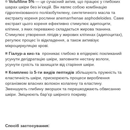
¤
Volufiline 5%
— це сучасний актив, що працює у глибоких
шарах шкіри без ін'єкцій. Він являє собою комбінацію
гідрогенізованого поліізобутилену, синтетичного масла та
екстракту кореня рослини anemarrhenae asphodeloides. Саме
екстракт цього кореня ефективно стимулює адипоцити,
клітини, з яких переважно складається жирова тканина.
Стимулює утворення ліпідів у жирових клітинах (адипоцитах),
регулює процес їх відкладення, а також активізує
мікроциркуляцію крові.
¤
Гіалур-а кис-та
проникає глибоко в епідерміс покликаний
усунути дегідратацію шкіри, заповнити нестачу вологи,
усунути сухість та захищати від старіння шкіри.
¤
Комплекс із 5-ти видів пептидів
збільшують пружність та
еластичність шкіри, прискорюють процеси вироблення
організмом власних волокон колагену та еластину.
Зменшують глибину зморшок та перешкоджають обвисанню
шкіри. Зміцнюють бар'єр шкірного покриву.
Спосіб застосування: