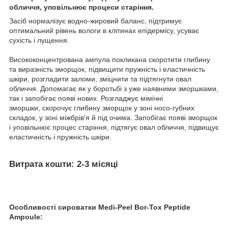
обличчя, уповільнює процеси старіння.
Засіб нормалізує водно-жировий баланс, підтримує
оптимальний рівень вологи в клітинах епідермісу, усуває
сухість і лущення.
Висококонцентрована ампула покликана скоротити глибину
та виразність зморщок, підвищити пружність і еластичність
шкіри, розгладити заломи, зміцнити та підтягнути овал
обличчя. Допомагає як у боротьбі з уже наявними зморшками,
так і запобігає появі нових. Розгладжує мімічні
зморшки, скорочує глибину зморщок у зоні носо-губних
складок, у зоні міжбрів'я й під очима. Запобігає появі зморщок
і уповільнює процес старіння, підтягує овал обличчя, підвищує
еластичність і пружність шкіри.
Витрата кошти: 2-3 місяці
Особливості сироватки Medi-Peel Bor-Tox Peptide
Ampoule: