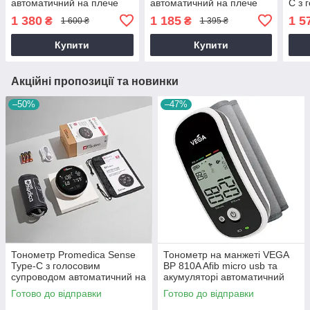
автоматичний на плече
автоматичний на плече
C з 
гарантія 5 років
гарантія 5 років
авто
1 380
1 185
1 5
₴
₴
1 600 ₴
1 395 ₴
гара
Купити
Купити
Акційні пропозиції та новинки
–50%
–47%
Тонометр Promedica Sense
Тонометр на манжеті VEGA
Type-C з голосовим
BP 810A Afib micro usb та
супроводом автоматичний на
акумуляторі автоматичний
плече гарантія 10 років
гарантія 3 роки
Готово до відправки
Готово до відправки