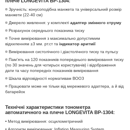
плече LONGEVITA BP-1304:
¤ Зручність: конусоподібна манжета та універсальний розмір
манжети (22-40 см)
¤ Джерело живлення: у комплекті
адаптер змінного струму
¤ Розрахунок середнього показника тиску
¤ Точне вимірювання з максимально допустимим
відхиленням ±3 мм. рт.ст та
індикатор аритмії
¤ Вимірювання систолічного і діастолічного тиску та пульсу
¤ Пам'ять на 120 показників попереднього вимірювання тиску
(по 30 значень для чотирьох користувачів) і відображення
дати та часу попередніх показників вимірювання
¤ Шкала відповідності нормативам ВООЗ
¤ Працювати може не тільки від мережевого адаптера, а й від
батарейок
Технічні характеристики тонометра
автоматичного на плече LONGEVITA BP-1304:
• Метод вимірювання: осцилометричний
• Алгоритм вимірювання: Inflation Measuring System