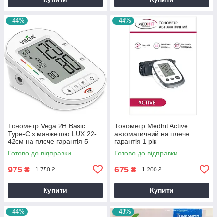
–44%
–44%
Тонометр Vega 2H Basic
Тонометр Medhit Active
Type-C з манжетою LUX 22-
автоматичний на плече
42см на плече гарантія 5
гарантія 1 рік
років
Готово до відправки
Готово до відправки
975
675
₴
₴
1 750 ₴
1 200 ₴
Купити
Купити
–44%
–43%