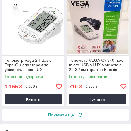
Тонометр Vega 2H Basic
Тонометр VEGA VA-340 new
Type-C з адаптером та
micro USB з LUX манжетою
універсальною LUX
22-32 см гарантія 5 років
манжетою 22-42см на плече
Готово до відправки
Готово до відправки
гарантія 5 років
1 155
710
₴
₴
2 050 ₴
1 255 ₴
Купити
Купити
Показати ще