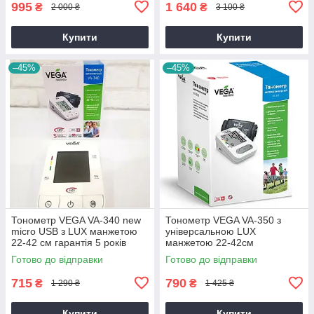
995
1 640
₴
₴
2 000 ₴
3 100 ₴
Купити
Купити
–45%
–45%
Тонометр VEGA VA-340 new
Тонометр VEGA VA-350 з
micro USB з LUX манжетою
універсальною LUX
22-42 см гарантія 5 років
манжетою 22-42см
автоматичний гарантія 5
Готово до відправки
Готово до відправки
років
715
790
₴
₴
1 290 ₴
1 425 ₴
Купити
Купити