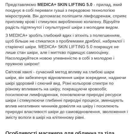
Представляємо
MEDICA+ SKIN LIFTING 5.0
- прилад, який
поєднує в собі переваги гуаші з передовою технологією
мікрострумів. Він допомагає поліпшити лімфодренаж, сприяє
припливу крові і стимулює виробленню колагену. Відчуйте
радість підтягнутої і скульптурної шкіри з молодим видом.
З MEDICA+ зробіть глибокий вдих і зітхніть з полегшенням,
щоб більше не стикатися з проблемами дряблої, набряклої і
старіючої шкіри. MEDICA+ SKIN LIFTING 5.0 покращує не
лише стан шкіри, але і миттєво підвищує самооцінку.
Насолоджуйтеся новою упевненістю в собі з молодою і
пружною шкірою!
Світлові хвилі - сучасний метод впливу на глибокі шари
шкіри, він забезпечує відновлення шкіри зсередини, надаючи
шкірі здоровий і сяючий вид. Різні кольорові спектри по
різному впливають на шкіру, покращуючи кровообіг,
посилюючи лимфодренаж, поновлюючи природні ресурси
шкіри і стимулюючи глибинні природні процеси, зменшують
вплив негативних чинників довкілля на шкіру і посилюють
природні властивості шкіри до самовідновлення, зволоження і
змісту вологи в шкірі на клітинному рівні.
Особливості масажера для обличча та тіла