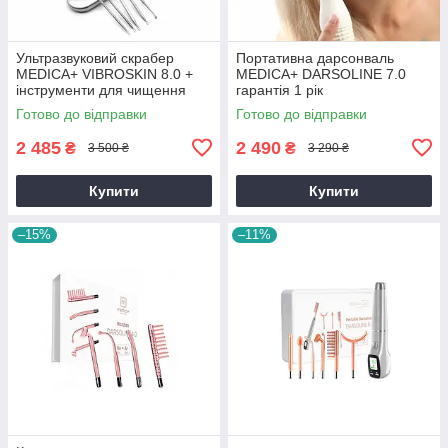
Ультразвуковий скрабер
Портативна дарсонваль
MEDICA+ VIBROSKIN 8.0 +
MEDICA+ DARSOLINE 7.0
інструменти для чищення
гарантія 1 рік
обличча EASYCLEAN
Готово до відправки
Готово до відправки
гарантія 1 рік
2 485
2 490
₴
₴
3 500 ₴
3 290 ₴
Купити
Купити
–15%
–11%