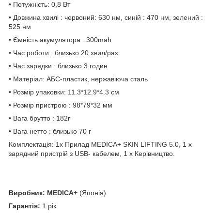
• Потужність: 0,8 Вт
• Довжина хвилі : червоний: 630 нм, синій : 470 нм, зелений :
525 нм
• Ємність акумулятора : 300mah
• Час роботи : близько 20 хвил/раз
• Час зарядки : близько 3 годин
• Матеріал: АБС-пластик, нержавіюча сталь
• Розмір упаковки: 11.3*12.9*4.3 см
• Розмір пристрою : 98*79*32 мм
• Вага брутто : 182г
• Вага нетто : близько 70 г
Комплектація: 1x Прилад MEDICA+ SKIN LIFTING 5.0, 1 х
зарядний пристрій з USB- кабелем, 1 х Керівництво.
Виробник: MEDICA+
(Японія).
Гарантія:
1 рік