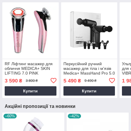
RF Ліфтинг масажер для
Перкусійний ручний
Ульт
обличчя MEDICA+ SKIN
масажер для тіла і м'язів
для
LIFTING 7.0 PINK
Medica+ MassHand Pro 5.0
VIBR
(EMS+LED) гарантія 1 рік
гарантія 1 рік
рік
3 590
5 490
1 9
₴
₴
3 800 ₴
9 490 ₴
Купити
Купити
Акційні пропозиції та новинки
–60%
–42%