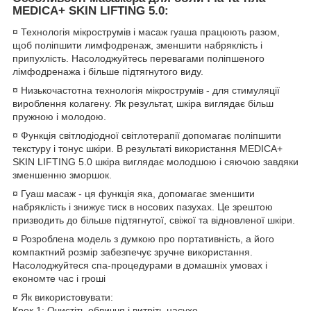
MEDICA+ SKIN LIFTING 5.0
:
¤ Технологія мікрострумів і масаж гуаша працюють разом,
щоб поліпшити лимфодренаж, зменшити набряклість і
припухлість. Насолоджуйтесь перевагами поліпшеного
лімфодренажа і більше підтягнутого виду.
¤ Низькочастотна технологія мікрострумів - для стимуляції
вироблення колагену. Як результат, шкіра виглядає більш
пружною і молодою.
¤ Функція світлодіодної світлотерапії допомагає поліпшити
текстуру і тонус шкіри. В результаті використання MEDICA+
SKIN LIFTING 5.0 шкіра виглядає молодшою і сяючою завдяки
зменшенню зморшок.
¤ Гуаш масаж - ця функція яка, допомагає зменшити
набряклість і знижує тиск в носових пазухах. Це зрештою
призводить до більше підтягнутої, свіжої та відновленої шкіри.
¤ Розроблена модель з думкою про портативність, а його
компактний розмір забезпечує зручне використання.
Насолоджуйтеся спа-процедурами в домашніх умовах і
економте час і гроші
¤ Як використовувати:
Крок 1: Очистіть обличчя і витріть насухо.