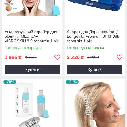
Ультразвуковий скрабер для
Апарат для Дарсонвалізації
обличчя MEDICA+
Longevita Premium JHM-08b
VIBROSKIN 8.0 гарантія 1 рік
гарантія 1 рік
Готово до відправки
Готово до відправки
1 985
2 330
₴
₴
2 900 ₴
3 290 ₴
Купити
Купити
–29%
–24%