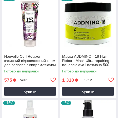
Nouvelle Curl Relaxer
Маска ADDMINO - 18 Hair
захисний відновлюючий крем
Reborn Mask Ultra repairing
для волосся з випрямляючим
поновлююча і поживна 500
ефектом 200 мл
мл
Готово до відправки
Готово до відправки
575
1 310
₴
₴
740 ₴
1 625 ₴
Купити
Купити
–15%
–6%