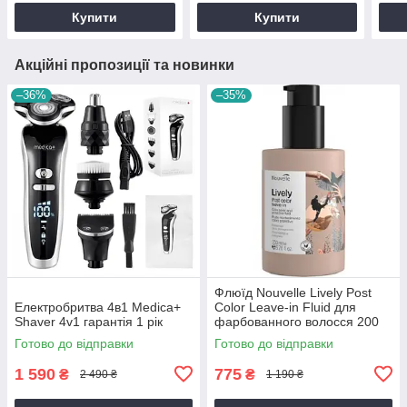
Купити
Купити
Акційні пропозиції та новинки
–36%
–35%
Флюїд Nouvelle Lively Post
Електробритва 4в1 Medica+
Color Leave-in Fluid для
Shaver 4v1 гарантія 1 рік
фарбованного волосся 200
мл
Готово до відправки
Готово до відправки
1 590
775
₴
₴
2 490 ₴
1 190 ₴