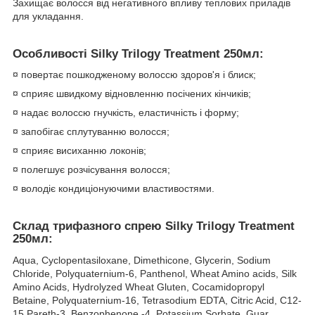
Захищає волосся від негативного впливу теплових приладів
для укладання.
Особливості Silky Trilogy Treatment 250мл
:
¤ повертає пошкодженому волоссю здоров'я і блиск;
¤ сприяє швидкому відновленню посічених кінчиків;
¤ надає волоссю гнучкість, еластичність і форму;
¤ запобігає сплутуванню волосся;
¤ сприяє висиханню локонів;
¤ полегшує розчісування волосся;
¤ володіє кондиціонуючими властивостями.
Склад трифазного спрею Silky Trilogy Treatment
250мл:
Aqua, Cyclopentasiloxane, Dimethicone, Glycerin, Sodium
Chloride, Polyquaternium-6, Panthenol, Wheat Amino acids, Silk
Amino Acids, Hydrolyzed Wheat Gluten, Cocamidopropyl
Betaine, Polyquaternium-16, Tetrasodium EDTA, Citric Acid, C12-
15 Pareth-3, Benzophenone -4, Potassium Sorbate, Guar