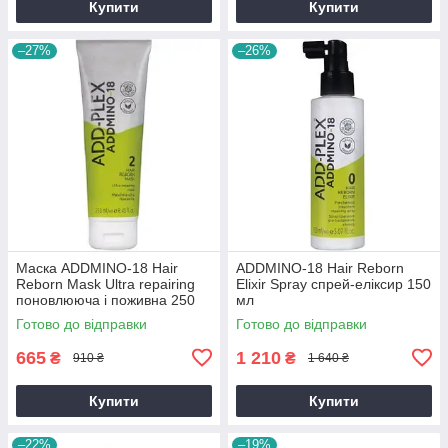
Купити
Купити
–27%
–26%
Маска ADDMINO-18 Hair
ADDMINO-18 Hair Reborn
Reborn Mask Ultra repairing
Elixir Spray спрей-еліксир 150
поновлююча і поживна 250
мл
мл
Готово до відправки
Готово до відправки
665
1 210
₴
₴
910 ₴
1 640 ₴
Купити
Купити
–22%
–19%