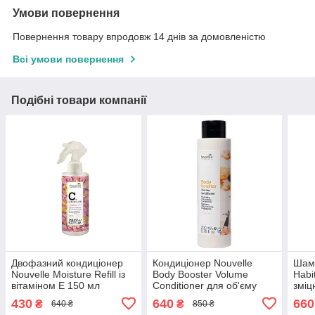
Умови повернення
Повернення товару впродовж 14 днів за домовленістю
Всі умови повернення
Подібні товари компанії
Двофазний кондиціонер
Кондиціонер Nouvelle
Шамп
Nouvelle Moisture Refill із
Body Booster Volume
Habi
вітаміном Е 150 мл
Conditioner для об'єму
зміц
волосся 200 мл
воло
430
640
660
₴
₴
640 ₴
850 ₴