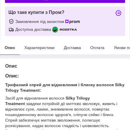
Що таке купити з Пром?
Замовлення під захистом
Доступна доставка
Опис
Характеристики
Доставка
Оплата
Умови п
Опис
Опис:
Трифазний спрей для відновлення і блиску волосся Silky
Trilogy Treatment:
Засіб для відновлення волосся
Silky Trilogy
Treatment
завдяки потрійній дії миттєво зволожує, живить і
відновлює сухе, ламке, знеживлене волосся, повертає
пошкодженному волоссю здоров'я, сліпуче сяйво і блиск.
Спрей забезпечує миттєве зволоження, полегшує
розчісування, надає волоссю гладкість і шовковистість.