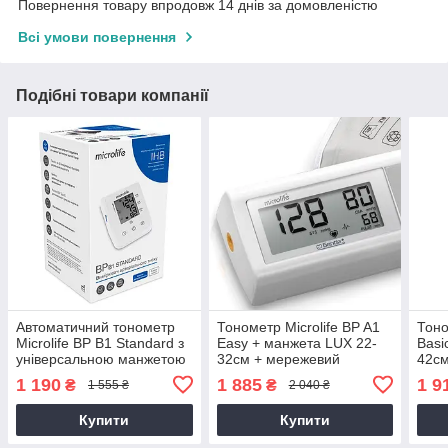
Повернення товару впродовж 14 днів за домовленістю
Всі умови повернення
Подібні товари компанії
Автоматичний тонометр
Тонометр Microlife BP A1
Тоно
Microlife BP B1 Standard з
Easy + манжета LUX 22-
Basi
універсальною манжетою
32см + мережевий
42см
LUX 22-42см гарантія 5
адаптер 6V автоматичний
адап
1 190
1 885
1 9
₴
₴
1 555 ₴
2 040 ₴
років
гарантія 5 років
гара
Купити
Купити