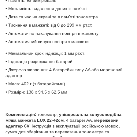
• Пам'ять: 99 вимірювань
• Можливість видалення даних із пам'яті
• Дата та час на екрані та в пам'яті тонометра
• Тиснення в манжеті: від 0 до 299 мм рт.ст.
• Автоматичне накачування повітря в манжету
• Автоматичний випуск повітря з манжети
• Мінімальний крок індикації: 1 мм рт.ст.
• Індикація розряджання батарей
• Джерело живлення: 4 батарейки типу AA або мережевий
адаптер
• Маса: 402 г (з батарейками)
• Розміри: 138 x 94,5 x 62,5 мм
Комплектація:
тонометр,
універсальна конусоподібна
м'яка манжета LUX 22-42см
, 4 батареї АА,
мережевий
адаптер 6V
, інструкція з експлуатації російською мовою,
сумка для зберігання та перевезення тонометра та