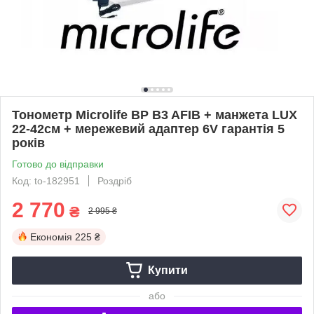
Тонометр Microlife BP B3 AFIB + манжета LUX
22-42см + мережевий адаптер 6V гарантія 5
років
Готово до відправки
Код: to-182951
Роздріб
2 770
₴
2 995 ₴
Економія
225 ₴
Купити
або