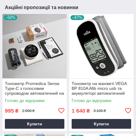
Акційні пропозиції та новинки
–50%
–47%
Тонометр Promedica Sense
Тонометр на манжеті VEGA
Type-C з голосовим
BP 810A Afib micro usb та
супроводом автоматичний на
акумуляторі автоматичний
плече гарантія 10 років
гарантія 3 роки
Готово до відправки
Готово до відправки
995
1 640
₴
₴
2 000 ₴
3 100 ₴
Купити
Купити