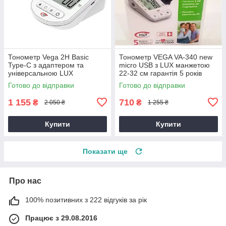
Тонометр Vega 2H Basic
Тонометр VEGA VA-340 new
Type-C з адаптером та
micro USB з LUX манжетою
універсальною LUX
22-32 см гарантія 5 років
манжетою 22-42см на плече
Готово до відправки
Готово до відправки
гарантія 5 років
1 155
710
₴
₴
2 050 ₴
1 255 ₴
Купити
Купити
Показати ще
Про нас
100% позитивних з 222 відгуків за рік
Працює з 29.08.2016