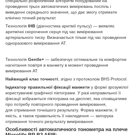
спеціально розроблений алгоритм побудований на
проведенні трьох автоматичних вимірювань поспіль і
виведенні середнього значення, що дає змогу отримати
клінічно точний результат.
Технологія
IHB
(діагностика аритмії пульсу) — виявляє
аритмічні скорочення серця під час вимірювання
артеріального тиску. Визначається тільки під час проведення
одноразового вимірювання АТ.
Технологія
Gentle+
— забезпечує оптимальне та комфортне
нагнітання повітря в манжету в момент проведення
вимірювання АТ.
Найвищий клас точності
, згідно з протоколом BHS Protocol.
Індикатор правильної фіксації манжети
у формі зрозумілої
користувачеві графічної піктограми. У разі неправильної її
фіксації зобразиться піктограма на дисплеї, яка сповіщатиме
про потребу повторного проведення вимірювання,
для отримання точнішого результату. Форма манжети, її
якість, а також правильність її накладення — запорука
отримання точного результату вимірювання.
Особливості автоматичного тонометра на плече
Microlife BP B3 AFIB: