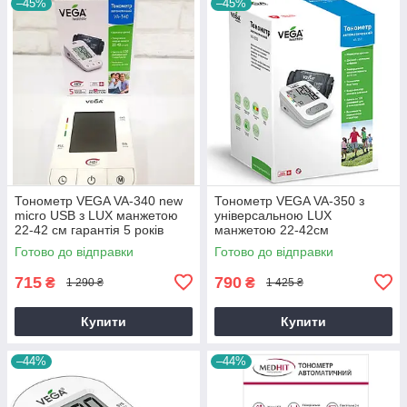
–45%
–45%
Тонометр VEGA VA-340 new
Тонометр VEGA VA-350 з
micro USB з LUX манжетою
універсальною LUX
22-42 см гарантія 5 років
манжетою 22-42см
автоматичний гарантія 5
Готово до відправки
Готово до відправки
років
715
790
₴
₴
1 290 ₴
1 425 ₴
Купити
Купити
–44%
–44%