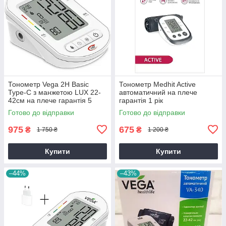
Тонометр Vega 2H Basic
Тонометр Medhit Active
Type-C з манжетою LUX 22-
автоматичний на плече
42см на плече гарантія 5
гарантія 1 рік
років
Готово до відправки
Готово до відправки
975
675
₴
₴
1 750 ₴
1 200 ₴
Купити
Купити
–44%
–43%