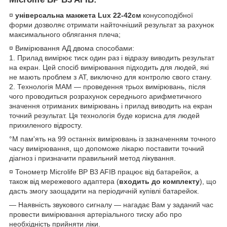
¤
універсальна манжета Lux 22-42см
конусоподібної
форми дозволяє отримати найточніший результат за рахунок
максимального облягання плеча;
¤ Вимірювання АД двома способами:
1. Прилад вимірює тиск один раз і відразу виводить результат
на екран. Цей спосіб вимірювання підходить для людей, які
не мають проблем з АТ, виключно для контролю свого стану.
2. Технологія МАМ — проведення трьох вимірювань, після
чого проводиться розрахунок середнього арифметичного
значення отриманих вимірювань і прилад виводить на екран
точний результат. Ця технологія буде корисна для людей
прихиленого відросту.
°M пам'ять на 99 останніх вимірювань із зазначенням точного
часу вимірювання, що допоможе лікарю поставити точний
діагноз і призначити правильний метод лікування.
¤ Тонометр Microlife BP B3 AFIB працює від батарейок, а
також від мережевого адаптера (
входить до комплекту
), що
дасть змогу заощадити на періодичній купівлі батарейок.
— Наявність звукового сигналу — нагадає Вам у заданий час
провести вимірювання артеріального тиску або про
необхідність прийняти ліки.