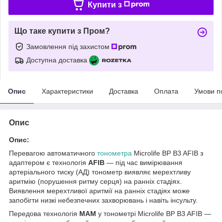
Купити з
Що таке купити з Пром?
Замовлення під захистом
Доступна доставка
Опис
Характеристики
Доставка
Оплата
Умови п
Опис
Опис:
Перевагою автоматичного
тонометра
Microlife BP B3 AFIB з
адаптером є технологія
AFIB
— під час вимірювання
артеріального тиску (АД) тонометр виявляє мерехтливу
аритмію (порушення ритму серця) на ранніх стадіях.
Виявлення мерехтливої аритмії на ранніх стадіях може
запобігти низкі небезпечних захворювань і навіть інсульту.
Передова технологія
МАМ
у тонометрі Microlife BP B3 AFIB —