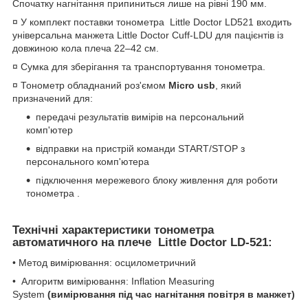
Спочатку нагнітання припиниться лише на рівні 190 мм.
¤ У комплект поставки тонометра Little Doctor LD521 входить
універсальна манжета Little Doctor Cuff-LDU для пацієнтів із
довжиною кола плеча 22–42 см.
¤ Сумка для зберігання та транспортування тонометра.
¤ Тонометр обладнаний роз'ємом
Micro usb
, який
призначений для:
передачі результатів вимірів на персональний
комп'ютер
відправки на пристрій команди START/STOP з
персонального комп'ютера
підключення мережевого блоку живлення для роботи
тонометра .
Технічні характеристики тонометра
автоматичного на плече Little Doctor LD-521:
• Метод вимірювання: осцилометричний
• Алгоритм вимірювання: Inflation Measuring
System
(вимірювання під час нагнітання повітря в манжет)