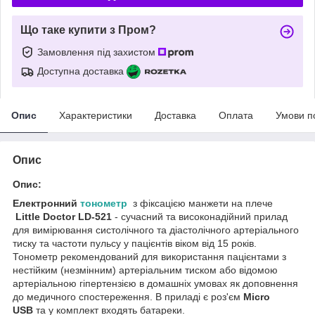
Що таке купити з Пром?
Замовлення під захистом
Доступна доставка
Опис
Характеристики
Доставка
Оплата
Умови п
Опис
Опис:
Електронний
тонометр
з фіксацією манжети на плече
Little Doctor LD-521
- сучасний та високонадійний прилад
для вимірювання систолічного та діастолічного артеріального
тиску та частоти пульсу у пацієнтів віком від 15 років.
Тонометр рекомендований для використання пацієнтами з
нестійким (незмінним) артеріальним тиском або відомою
артеріальною гіпертензією в домашніх умовах як доповнення
до медичного спостереження. В приладі є роз'єм
Micro
USB
та у комплект входять батареки.