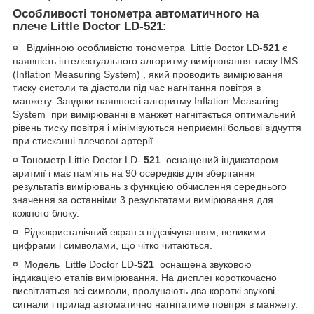
Особливості тонометра автоматичного на
плече
Little Doctor LD-521:
¤ Відмінною особливістю тонометра Little Doctor LD-
521
є
наявність інтелектуального алгоритму вимірювання тиску IMS
(Inflation Measuring System) , який проводить вимірювання
тиску систоли та діастоли під час нагнітання повітря в
манжету. Завдяки наявності алгоритму Inflation Measuring
System при вимірюванні в манжет нагнітається оптимальний
рівень тиску повітря і мінімізуються неприємні больові відчуття
при стисканні плечової артерії.
¤ Тонометр Little Doctor LD-
521
оснащений індикатором
аритмії і має пам'ять на 90 осередків для зберігання
результатів вимірювань з функцією обчислення середнього
значення за останніми 3 результатами вимірювання для
кожного блоку.
¤ Рідкокристалічний екран з підсвічуванням, великими
цифрами і символами, що чітко читаються.
¤ Модель Little Doctor LD
-521
оснащена звуковою
індикацією етапів вимірювання. На дисплеї короткочасно
висвітляться всі символи, пролунають два короткі звукові
сигнали і прилад автоматично нагнітатиме повітря в манжету.