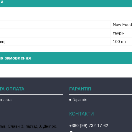
ки
Now Food
таурін
вці
100 шт.
ля замовлення
ТА ОПЛАТА
ГАРАНТІЯ
оплата
Гарантія
+380 (99) 732-17-62
ьв. Слави 3, під'їзд 3, Дніпро,