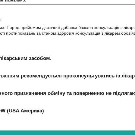
не визначено.
:
х. Перед прийомом дієтичної добавки бажана консультація з лікарем
сті протипоказань за станом здоров'я консультація з лікарем обов'яз
 лікарським засобом.
уванням рекомендується проконсультуватись із лікар
ного призначення обміну та поверненню не підляга
W (USA Америка)