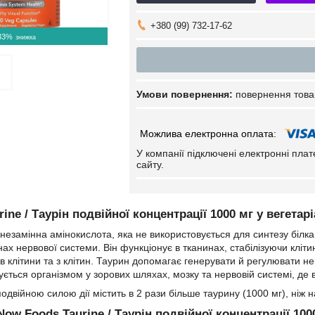
+380 (99) 732-17-62
33%
повернення това
У компанії підключені електронні пла
сайту.
ine / Таурін подвійної концентрації 1000 мг у вегета
езамінна амінокислота, яка не використовується для синтезу білка 
нах нервової системи. Він функціонує в тканинах, стабілізуючи клі
 в клітини та з клітин. Таурин допомагає генерувати й регулювати н
ується організмом у зорових шляхах, мозку та нервовій системі, де 
одвійною силою дії містить в 2 рази більше таурину (1000 мг), ніж н
ow Foods Taurine / Таурін подвійної концентрації 10