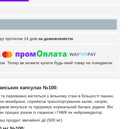
ру протягом 14 днів
за домовленістю
тежі. Тепер ви можете купити будь-який товар не покидаючи
ріанських капсулах №100:
та переважно міститься у вільному стані в більшості тканин,
тинні мембрани, сприяючи транспортуванню калію, натрію,
ервові імпульси та підтримує нормальний баланс рідини. Він
він працює разом із гліцином і ГАМК як нейромедіатор.
аш продукт звичайної дії (500 мг).
00 мг №100: