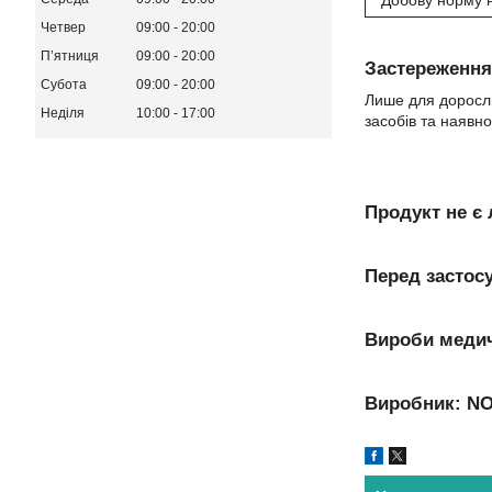
* Добову норму 
Четвер
09:00
20:00
Пʼятниця
09:00
20:00
Застереження
Субота
09:00
20:00
Лише для доросли
Неділя
10:00
17:00
засобів та наявно
Продукт не є
Перед застос
Вироби медич
Виробник:
NO