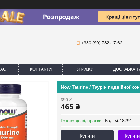
+380 (99) 732-17-62
НАС
КОНТАКТИ
ЗНИЖКИ
ДОСТАВКА Т
Now Taurine / Таурін подвійної ко
690 ₴
465 ₴
Готово до відправки
Код:
vi-18791
Купити
Купити