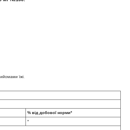
рийомами їжі.
% від добової норми*
*