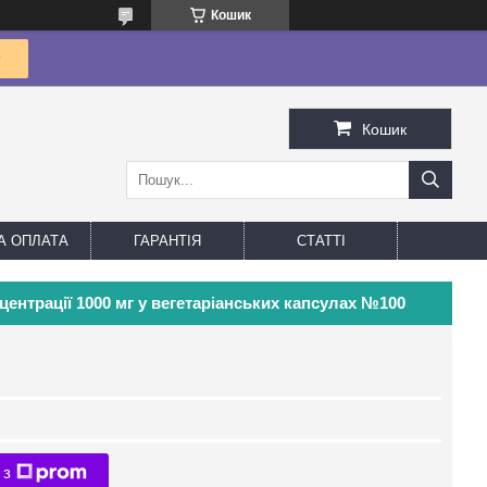
Кошик
Кошик
А ОПЛАТА
ГАРАНТІЯ
СТАТТІ
нцентрації 1000 мг у вегетаріанських капсулах №100
 з