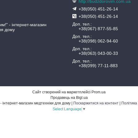
http://budzdorovim.com.ua
+38(050) 451-26-14
+38(050) 451-26-14
Доп. тел.
им!" - інтернет-магазин
+38(067) 877-55-85
ля дому
Доп. тел.
+38(098) 062-94-60
Доп. тел.
+38(063) 043-00-33
Доп. тел.
+38(099) 77-11-883
Сайт створений на маркетплейсі
Prom.ua
Продавець на Bigl.ua
"Будь Здоровим!" - інтернет-магазин медтехніки для дому |
Поскаржитися на контент
|
Політика
Select Language
▼