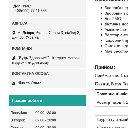
Доп. тел.
Здоров’я не
+38(099) 77-11-883
Здоровий зі
Без ГМО
Дієтична до
Амінокислот
м. Дніпро, бульв. Слави 3, під'їзд 3,
Вегетаріанс
Дніпро, Україна
Кошерний п
Сімейне під
Має реєстра
"Будь Здоровим!" - інтернет-магазин
медтехніки для дому
Прийом:
Приймати по 1 ка
Ніна та Ольга
Склад Now Ta
Поживна цінніс
Графік роботи
Розмір порції
: 
Понеділок
09:00
20:00
Таурин (у вільні
Вівторок
09:00
20:00
Середа
09:00
20:00