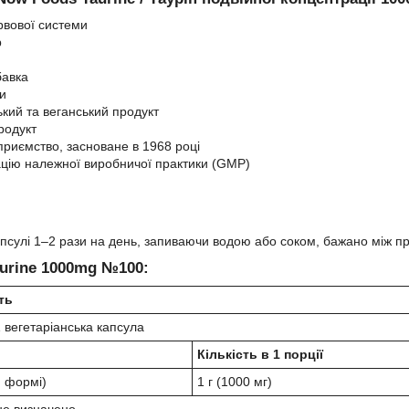
рвової системи
р
бавка
и
ький та веганський продукт
родукт
приємство, засноване в 1968 році
цію належної виробничої практики (GMP)
псулі 1–2 рази на день, запиваючи водою або соком, бажано між п
urine 1000mg №100:
ть
1 вегетаріанська капсула
Кількість в 1 порції
й формі)
1 г (1000 мг)