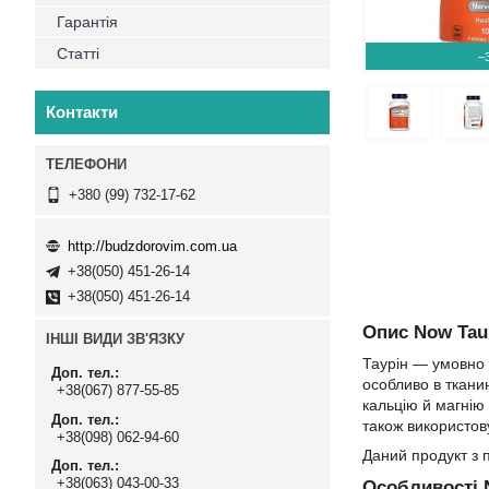
Гарантія
Статті
–
Контакти
+380 (99) 732-17-62
http://budzdorovim.com.ua
+38(050) 451-26-14
+38(050) 451-26-14
Опис Now Taur
ІНШІ ВИДИ ЗВ'ЯЗКУ
Таурін — умовно н
Доп. тел.
особливо в ткани
+38(067) 877-55-85
кальцію й магнію
Доп. тел.
також використов
+38(098) 062-94-60
Даний продукт з п
Доп. тел.
+38(063) 043-00-33
Особливості N