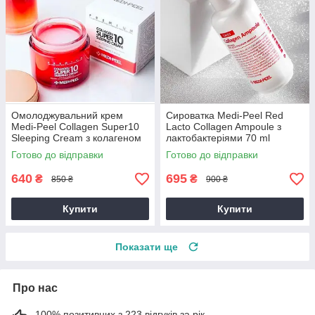
Омолоджувальний крем
Сироватка Medi-Peel Red
Medi-Peel Collagen Super10
Lacto Collagen Ampoule з
Sleeping Cream з колагеном
лактобактеріями 70 ml
70 мл
Готово до відправки
Готово до відправки
640
695
₴
₴
850 ₴
900 ₴
Купити
Купити
Показати ще
Про нас
100% позитивних з 223 відгуків за рік