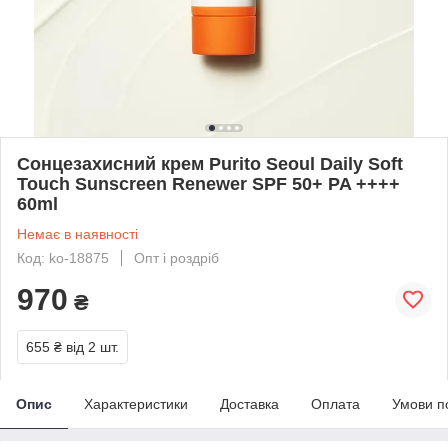
Сонцезахисний крем Purito Seoul Daily Soft
Touch Sunscreen Renewer SPF 50+ PA ++++
60ml
Немає в наявності
Код: ko-18875
Опт і роздріб
970
₴
655 ₴
від 2 шт.
Опис
Характеристики
Доставка
Оплата
Умови п