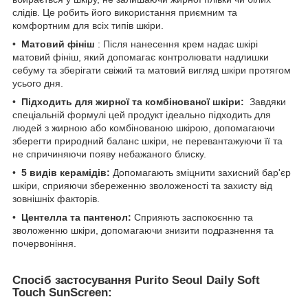
слідів. Це робить його використання приємним та
комфортним для всіх типів шкіри.
•
Матовий фініш
: Після нанесення крем надає шкірі
матовий фініш, який допомагає контролювати надлишки
себуму та зберігати свіжий та матовий вигляд шкіри протягом
усього дня.
•
Підходить для жирної та комбінованої шкіри:
Завдяки
спеціальній формулі цей продукт ідеально підходить для
людей з жирною або комбінованою шкірою, допомагаючи
зберегти природний баланс шкіри, не перевантажуючи її та
не спричиняючи появу небажаного блиску.
•
5 видів керамідів:
Допомагають зміцнити захисний бар'єр
шкіри, сприяючи збереженню зволоженості та захисту від
зовнішніх факторів.
•
Центелла та пантенол:
Сприяють заспокоєнню та
зволоженню шкіри, допомагаючи знизити подразнення та
почервоніння.
Спосіб застосування Purito Seoul Daily Soft
Touch SunScreen: