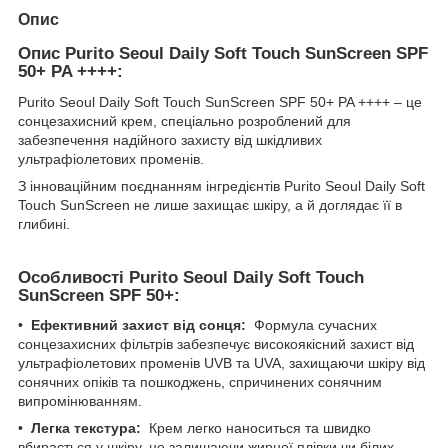
Опис
Опис Purito Seoul Daily Soft Touch SunScreen SPF
50+ PA ++++:
Purito Seoul Daily Soft Touch SunScreen SPF 50+ PA ++++ – це
сонцезахисний крем, спеціально розроблений для
забезпечення надійного захисту від шкідливих
ультрафіолетових променів.
З інноваційним поєднанням інгредієнтів Purito Seoul Daily Soft
Touch SunScreen не лише захищає шкіру, а й доглядає її в
глибині.
Особливості Purito Seoul Daily Soft Touch
SunScreen SPF 50+:
•
Ефективний захист від сонця:
Формула сучасних
сонцезахисних фільтрів забезпечує високоякісний захист від
ультрафіолетових променів UVB та UVA, захищаючи шкіру від
сонячних опіків та пошкоджень, спричинених сонячним
випромінюванням.
•
Легка текстура:
Крем легко наноситься та швидко
вбирається у шкіру, не залишаючи жирної плівки чи білих