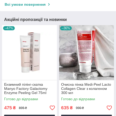
Всі умови повернення
Акційні пропозиції та новинки
–47%
–36%
Ензимний пілінг-скатка
Очисна пінка Medi-Peel Lacto
Manyo Factory Galactomy
Collagen Clear з колагеном
Enzyme Peeling Gel 75ml
300 мл
Готово до відправки
Готово до відправки
475
635
₴
₴
895 ₴
990 ₴