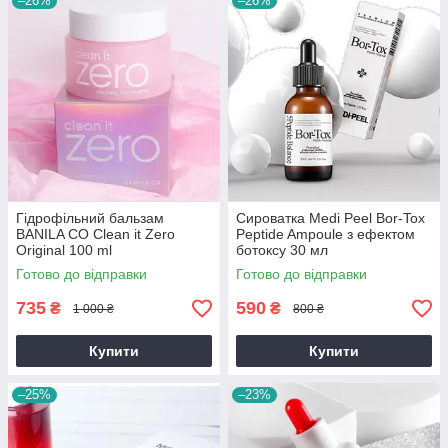
–26%
–26%
Гідрофільний бальзам
Сироватка Medi Peel Bor-Tox
BANILA CO Clean it Zero
Peptide Ampoule з ефектом
Original 100 ml
ботоксу 30 мл
Готово до відправки
Готово до відправки
735
590
₴
₴
1 000 ₴
800 ₴
Купити
Купити
–25%
–23%