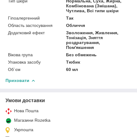
Тип шкіри
Нормальна, Суха, Жирна,
Комбінована (Змішана),
Чутлива, Всі типи шкіри
Гіпоалергенний
Так
Область застосування
Обличчя
Додатковий ефект
Зволоження, Живлення,
Тонізація, Зняття
роздратування,
Пом'якшення
Вікова група
Без обмежень
Упаковка засобу
Тюбик
Об`єм
60 мл
Приховати
Умови доставки
Нова Пошта
Магазини Rozetka
Укрпошта