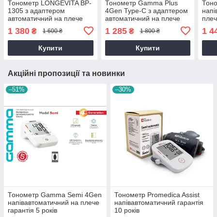
Тонометр LONGEVITA BP-
Тонометр Gamma Plus
Тон
1305 з адаптером
4Gen Type-C з адаптером
напі
автоматичний на плече
автоматичний на плече
плеч
гарантія 5 років
гарантія 5 років
1 380
1 285
1 4
₴
₴
1 600 ₴
1 800 ₴
Купити
Купити
Акційні пропозиції та новинки
–51%
–30%
Тонометр Gamma Semi 4Gen
Тонометр Promedica Assist
напівавтоматичний на плече
напівавтоматичний гарантія
гарантія 5 років
10 років