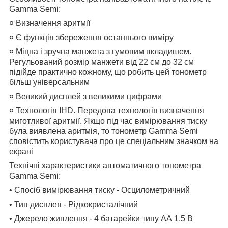
Gamma Semi
:
¤
Визначення аритмії
¤
Є функція збереження останнього виміру
¤ Міцна і зручна манжета з гумовим вкладишем.
Регульований розмір манжети від 22 см до 32 см
підійде практично кожному, що робить цей тонометр
більш універсальним
¤ Великий дисплей з великими цифрами
¤
Технологія IHD. Передова технологія визначення
миготливої аритмії. Якщо під час вимірювання тиску
була виявлена аритмія, то тонометр Gamma Semi
сповістить користувача про це спеціальним значком на
екрані
Технічні характеристики автоматичного тонометра
Gamma Semi
:
• Спосіб вимірювання тиску - Осцилометричний
• Тип дисплея - Рідкокристалічний
• Джерело живлення - 4 батарейки типу АА 1,5 В