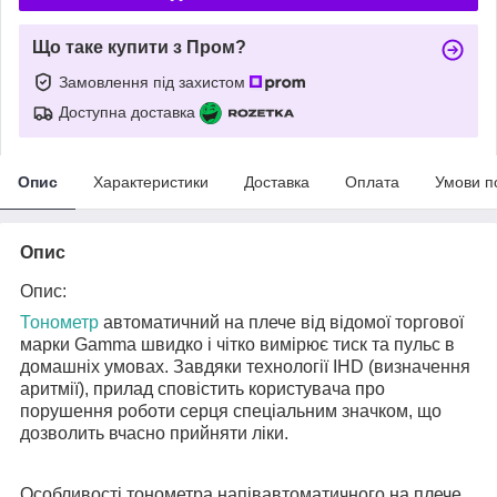
Що таке купити з Пром?
Замовлення під захистом
Доступна доставка
Опис
Характеристики
Доставка
Оплата
Умови п
Опис
Опис:
Тонометр
автоматичний на плече від відомої торгової
марки
Gamma швидко і чітко вимірює тиск та пульс в
домашніх умовах. Завдяки технології IHD (визначення
аритмії), прилад сповістить користувача про
порушення роботи серця спеціальним значком, що
дозволить вчасно прийняти ліки.
Особливості тонометра напівавтоматичного на плече