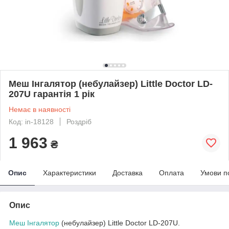
Меш Інгалятор (небулайзер) Little Doctor LD-
207U гарантія 1 рік
Немає в наявності
Код: in-18128
Роздріб
1 963
₴
Опис
Характеристики
Доставка
Оплата
Умови п
Опис
Меш Інгалятор
(небулайзер) Little Doctor LD-207U.