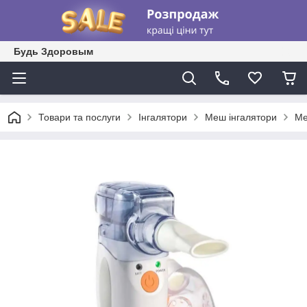
Будь Здоровым
Товари та послуги
Інгалятори
Меш інгалятори
Ме