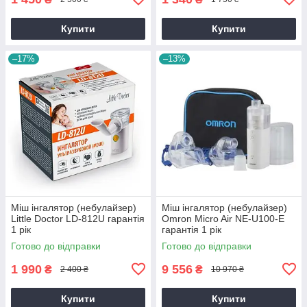
Купити
Купити
–17%
–13%
Міш інгалятор (небулайзер)
Міш інгалятор (небулайзер)
Little Doctor LD-812U гарантія
Omron Micro Air NE-U100-E
1 рік
гарантія 1 рік
Готово до відправки
Готово до відправки
1 990
9 556
₴
₴
2 400 ₴
10 970 ₴
Купити
Купити