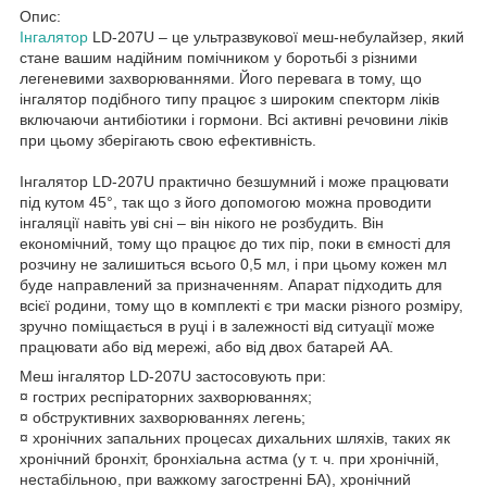
Опис:
Інгалятор
LD-207U – це ультразвукової меш-небулайзер, який
стане вашим надійним помічником у боротьбі з різними
легеневими захворюваннями. Його перевага в тому, що
інгалятор подібного типу працює з широким спекторм ліків
включаючи антибіотики і гормони. Всі активні речовини ліків
при цьому зберігають свою ефективність.
Інгалятор LD-207U практично безшумний і може працювати
під кутом 45°, так що з його допомогою можна проводити
інгаляції навіть уві сні – він нікого не розбудить. Він
економічний, тому що працює до тих пір, поки в ємності для
розчину не залишиться всього 0,5 мл, і при цьому кожен мл
буде направлений за призначенням. Апарат підходить для
всієї родини, тому що в комплекті є три маски різного розміру,
зручно поміщається в руці і в залежності від ситуації може
працювати або від мережі, або від двох батарей АА.
Меш інгалятор LD-207U застосовують при:
¤ гострих респіраторних захворюваннях;
¤ обструктивних захворюваннях легень;
¤ хронічних запальних процесах дихальних шляхів, таких як
хронічний бронхіт, бронхіальна астма (у т. ч. при хронічній,
нестабільною, при важкому загостренні БА), хронічний