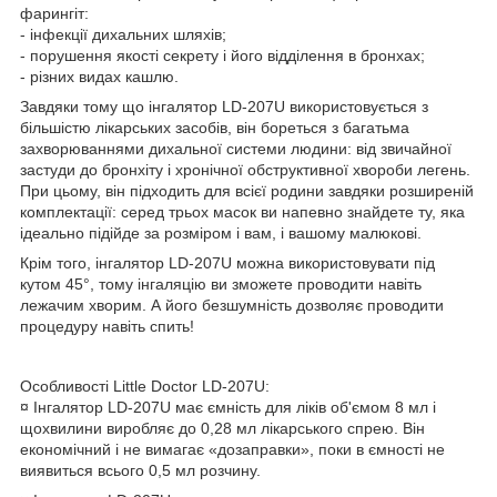
фарингіт:
- інфекції дихальних шляхів;
- порушення якості секрету і його відділення в бронхах;
- різних видах кашлю.
Завдяки тому що інгалятор LD-207U використовується з
більшістю лікарських засобів, він бореться з багатьма
захворюваннями дихальної системи людини: від звичайної
застуди до бронхіту і хронічної обструктивної хвороби легень.
При цьому, він підходить для всієї родини завдяки розширеній
комплектації: серед трьох масок ви напевно знайдете ту, яка
ідеально підійде за розміром і вам, і вашому малюкові.
Крім того, інгалятор LD-207U можна використовувати під
кутом 45°, тому інгаляцію ви зможете проводити навіть
лежачим хворим. А його безшумність дозволяє проводити
процедуру навіть спить!
Особливості Little Doctor LD-207U:
¤ Інгалятор LD-207U має ємність для ліків об'ємом 8 мл і
щохвилини виробляє до 0,28 мл лікарського спрею. Він
економічний і не вимагає «дозаправки», поки в ємності не
виявиться всього 0,5 мл розчину.